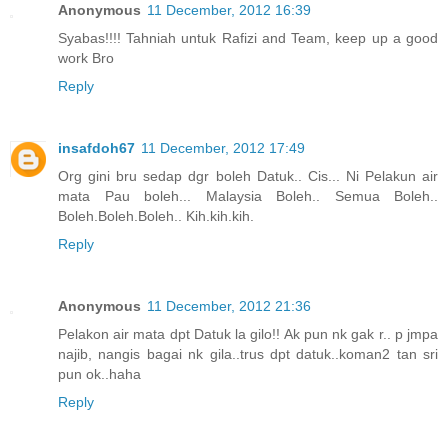
Anonymous
11 December, 2012 16:39
Syabas!!!! Tahniah untuk Rafizi and Team, keep up a good
work Bro
Reply
insafdoh67
11 December, 2012 17:49
Org gini bru sedap dgr boleh Datuk.. Cis... Ni Pelakun air
mata Pau boleh... Malaysia Boleh.. Semua Boleh..
Boleh.Boleh.Boleh.. Kih.kih.kih.
Reply
Anonymous
11 December, 2012 21:36
Pelakon air mata dpt Datuk la gilo!! Ak pun nk gak r.. p jmpa
najib, nangis bagai nk gila..trus dpt datuk..koman2 tan sri
pun ok..haha
Reply