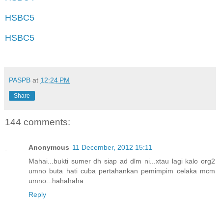
HSBC5
HSBC5
PASPB
at
12:24 PM
Share
144 comments:
Anonymous
11 December, 2012 15:11
Mahai...bukti sumer dh siap ad dlm ni...xtau lagi kalo org2
umno buta hati cuba pertahankan pemimpim celaka mcm
umno...hahahaha
Reply