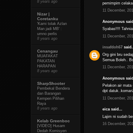
8 years ago
pemimpim celaka
11 December, 201
Nizar |
Coretanku
Anonymous said
'Kami tolak Azlan
Syabas!!!! Tahni
Man jadi MB' :
umno perlis
11 December, 201
8 years ago
insafdoh67
said.
Cenangau
Org gini bru seda
MUAFAKAT
Semua Boleh.. Bol
PAKATAN
HARAPAN
11 December, 201
8 years ago
Anonymous said
SharpShooter
Pelakon air mata d
Pembekal Bendera
dpt datuk..koman2
dan Barangan
11 December, 201
Kempen Pilihan
Raya
8 years ago
eica said...
Lajim ni sudah ber
Kelab Greenboc
16 December, 201
[VIDEO] Husam
Dedah Komisyen