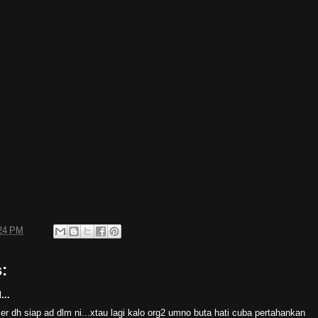
24 PM
:
...
er dh siap ad dlm ni...xtau lagi kalo org2 umno buta hati cuba pertahankan