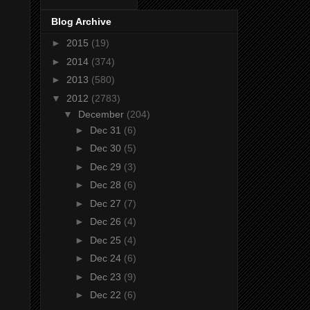
Blog Archive
►
2015
(19)
►
2014
(374)
►
2013
(580)
▼
2012
(2783)
▼
December
(204)
►
Dec 31
(6)
►
Dec 30
(5)
►
Dec 29
(3)
►
Dec 28
(6)
►
Dec 27
(7)
►
Dec 26
(4)
►
Dec 25
(4)
►
Dec 24
(6)
,
►
Dec 23
(9)
►
Dec 22
(6)