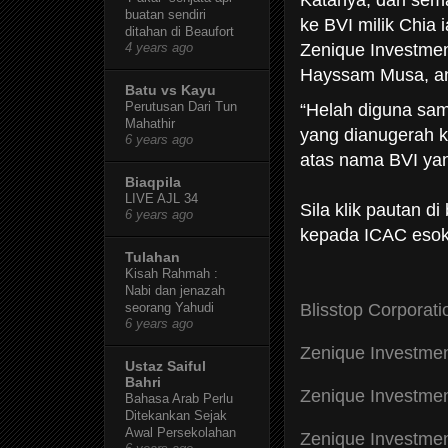
Katanya, dari sem
buatan sendiri
ke BVI milik Chia 
ditahan di Beaufort
Zenique Investme
4 years ago
Hayssam Musa, a
Batu vs Kayu
Perutusan Dari Tun
“Helah diguna sam
Mahathir
yang dianugerah k
6 years ago
atas nama BVI yan
Biaqpila
LIVE AJL 34
Sila klik pautan 
6 years ago
kepada ICAC esok
Tulahan
Kisah Rahmah :
Nabi dan jenazah
Blisstop Corporati
seorang Yahudi
6 years ago
Zenique Investmen
Ustaz Saiful
Bahri
Zenique Investmen
Bahasa Arab Perlu
Ditekankan Sejak
Awal Persekolahan
Zenique Investmen