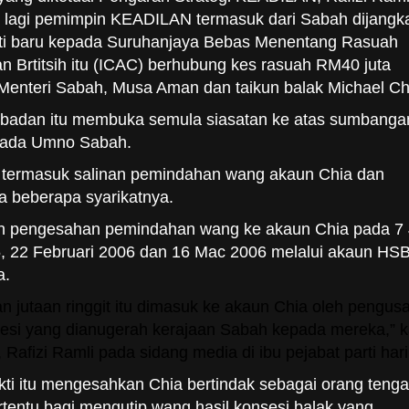
t lagi pemimpin KEADILAN termasuk dari Sabah dijangk
i baru kepada Suruhanjaya Bebas Menentang Rasuah
an Brtitsih itu (ICAC) berhubung kes rasuah RM40 juta
Menteri Sabah, Musa Aman dan taikun balak Michael Ch
 badan itu membuka semula siasatan ke atas sumbanga
pada Umno Sabah.
u termasuk salinan pemindahan wang akaun Chia dan
ga beberapa syarikatnya.
nan pengesahan pemindahan wang ke akaun Chia pada 7
5, 22 Februari 2006 dan 16 Mac 2006 melalui akaun HS
a.
n jutaan ringgit itu dimasuk ke akaun Chia oleh pengus
sesi yang dianugerah kerajaan Sabah kepada mereka,” k
Rafizi Ramli pada sidang media di ibu pejabat parti hari 
ukti itu mengesahkan Chia bertindak sebagai orang teng
rtentu bagi mengutip wang hasil konsesi balak yang