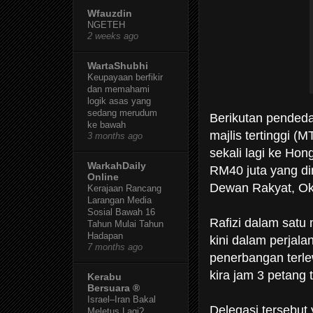
Wfauzdin
NGETEH
2 weeks ago
WartaShubhi
Keupayaan berfikir
dan memahami
logik asas yang
sedang merudum
Berikutan pended
ke bawah
majlis tertinggi 
3 months ago
sekali lagi ke Ho
WarkahDaily
RM40 juta yang din
Online
Dewan Rakyat, Okt
Kerajaan Rancang
Larangan Media
Sosial Bawah 16
Rafizi dalam satu
Tahun Mulai Tahun
Hadapan
kini dalam perjala
7 months ago
penerbangan terlew
kira jam 3 petang t
Kerabu
Bersuara ®
Israel–Iran Bakal
Delegasi tersebut
Meletus Lagi?