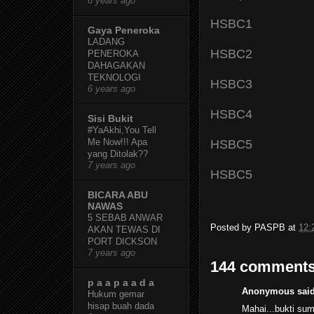
6 years ago
HSBC1
Gaya Peneroka
LADANG
HSBC2
PENEROKA
DAHAGAKAN
TEKNOLOGI
HSBC3
6 years ago
HSBC4
Sisi Bukit
#YaAkhi,You Tell
Me Now!!! Apa
HSBC5
yang Ditolak??
7 years ago
HSBC5
BICARA ABU
NAWAS
5 SEBAB ANWAR
Posted by
PASPB
at
12:
AKAN TEWAS DI
PORT DICKSON
7 years ago
144 comments
p a a p a a d a
Anonymous said
Hukum gemar
hisap buah dada
Mahai...bukti sum