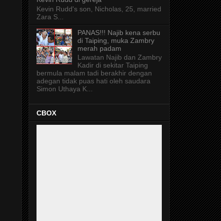
Kevin Rudd's son, Nicholas, 25, married
Zara S...
PANAS!!! Najib kena serbu
di Taiping, muka Zambry
merah padam
Lawatan Najib dan Zambry
Kadir di sekitar Taiping
bermula malam tadi berakhir dengan
adegan tidak puas hati oleh saudara
Simon Uthaya K...
CBOX