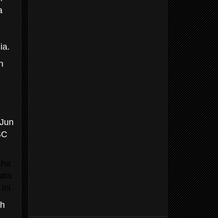
a
ia.
n
 Jun
BC
aha
ata
ini.
ah