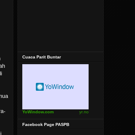
Cuaca Parit Buntar
n
ah
i
emua
ra-
YoWindow.com
yr.no
Facebook Page PASPB
i