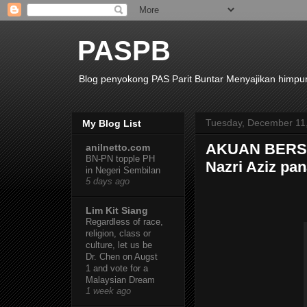
PASPB
Blog penyokong PAS Parit Buntar Menyajikan himpuna
Tuesday, December 11
My Blog List
AKUAN BERSU
anilnetto.com
BN-PN topple PH
Nazri Aziz pa
in Negeri Sembilan
5 days ago
Lim Kit Siang
Regardless of race,
religion, class or
culture, let us be
Dr. Chen on Augst
1 and vote for a
Malaysian Dream
1 week ago