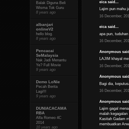
eica said...
Balak Diguna Beli
Wisma Tok Guru
Lajim pun mahu ja
8 years ago
16 December, 201
albanjari
eica said...
onlineV2
apa pun, tuduhan
hello blog.
8 years ago
16 December, 201
Pencacai
Anonymous said
SeMalaysia
LAJIM khayal mem
Nak Jadi Menantu
Ye? Full Movie
16 December, 201
9 years ago
Anonymous said
Demo LoNie
Bagi dia, keputus
Pecah Berita
16 December, 201
Lagi!!!
9 years ago
Anonymous said
DUNIACACAMA
Lajim gagal mena
RBA
malah kegagalan 
Alfa Romeo 4C
Kasitah Gadam me
2014
membuatkan Anwa
10 years ago