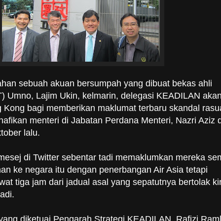
ahan sebuah akuan bersumpah yang dibuat bekas ahli
(MT) Umno, Lajim Ukin, kelmarin, delegasi KEADILAN aka
ng Kong bagi memberikan maklumat terbaru skandal rasu
afikan menteri di Jabatan Perdana Menteri, Nazri Aziz d
ober lalu.
 mesej di Twitter sebentar tadi memaklumkan mereka s
nan ke negara itu dengan penerbangan Air Asia tetapi
at tiga jam dari jadual asal yang sepatutnya bertolak ki
adi.
 yang diketuai Pengarah Strategi KEADILAN, Rafizi Raml