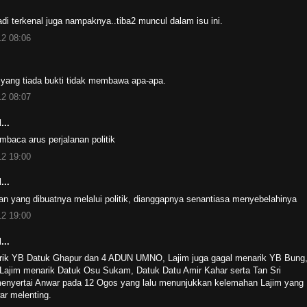
di terkenal juga nampaknya..tiba2 muncul dalam isu ini.
2 08:06
 yang tiada bukti tidak membawa apa-apa.
2 08:07
...
baca arus perjalanan politik
2 19:00
...
an yang dibuatnya melalui politik, dianggapnya senantiasa menyebelahinya
2 19:00
...
rik YB Datuk Ghapur dan 4 ADUN UMNO, Lajim juga gagal menarik YB Bung
Lajim menarik Datuk Osu Sukam, Datuk Datu Amir Kahar serta Tan Sri
nyertai Anwar pada 12 Ogos yang lalu menunjukkan kelemahan Lajim yang
r melenting.