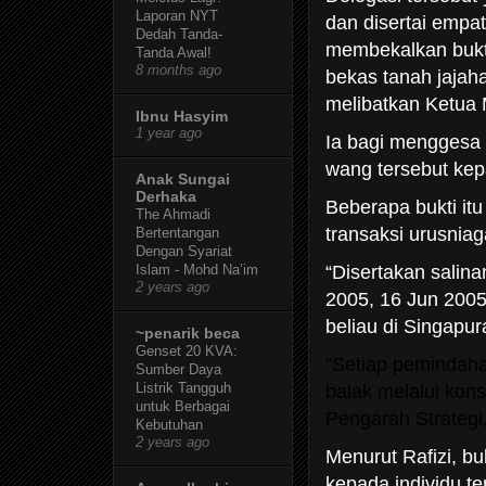
Laporan NYT
dan disertai empa
Dedah Tanda-
membekalkan bukt
Tanda Awal!
8 months ago
bekas tanah jajah
melibatkan Ketua 
Ibnu Hasyim
1 year ago
Ia bagi menggesa
wang tersebut ke
Anak Sungai
Derhaka
Beberapa bukti it
The Ahmadi
transaksi urusnia
Bertentangan
Dengan Syariat
“Disertakan sali
Islam - Mohd Na’im
2 years ago
2005, 16 Jun 200
beliau di Singapur
~penarik beca
Genset 20 KVA:
“Setiap pemindaha
Sumber Daya
Listrik Tangguh
balak melalui kon
untuk Berbagai
Pengarah Strategi, 
Kebutuhan
2 years ago
Menurut Rafizi, b
kepada individu te