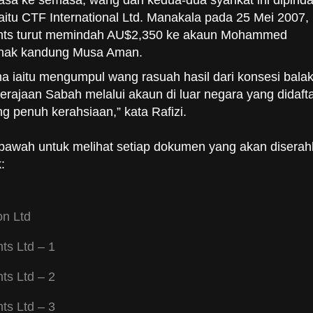
asa ke semasa, wang dari kedua-dua syarikat ini dipind
iaitu CTF International Ltd. Manakala pada 25 Mei 2007,
nts turut memindah AU$2,350 ke akaun Mohammed
nak kandung Musa Aman.
a iaitu mengumpul wang rasuah hasil dari konsesi bala
erajaan Sabah melalui akaun di luar negara yang didaft
g penuh kerahsiaan,” kata Rafizi.
di bawah untuk melihat setiap dokumen yang akan disera
:
on Ltd
ts Ltd – 1
ts Ltd – 2
ts Ltd – 3