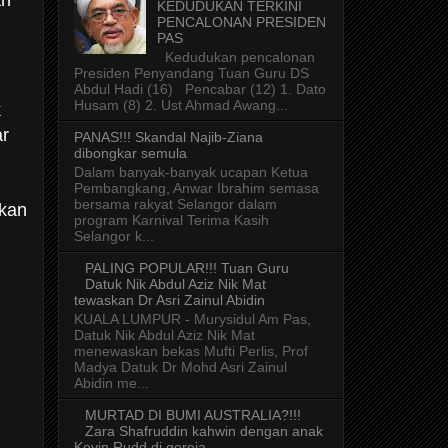
ah
KEDUDUKAN TERKINI
PENCALONAN PRESIDEN
PAS
Kedudukan pencalonan
Presiden Penyandang Tuan Guru DS
Abdul Hadi (16) Pencabar (12) 1. Dato
Husam (8) 2. Ust Ahmad Awang...
k
ar
PANAS!!! Skandal Najib-Ziana
dibongkar semula
Dalam banyak-banyak ucapan Ketua
Pembangkang, Anwar Ibrahim semasa
bersama rakyat Selangor dalam
hkan
program Karnival Terima Kasih
Selangor k...
PALING POPULAR!!! Tuan Guru
Datuk Nik Abdul Aziz Nik Mat
tewaskan Dr Asri Zainul Abidin
KUALA LUMPUR - Murysidul Am Pas,
Datuk Nik Abdul Aziz Nik Mat
menewaskan bekas Mufti Perlis, Prof
Madya Datuk Dr Mohd Asri Zainul
Abidin me...
MURTAD DI BUMI AUSTRALIA?!!!
Zara Shafruddin kahwin dengan anak
Kevin Rudd di gereja