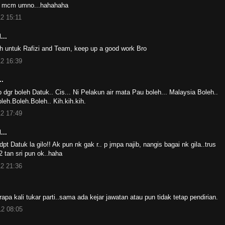
 mcm umno...hahahaha
2 15:11
...
ah untuk Rafizi and Team, keep up a good work Bro
2 16:39
..
p dgr boleh Datuk.. Cis... Ni Pelakun air mata Pau boleh... Malaysia Boleh..
eh.Boleh.Boleh.. Kih.kih.kih.
2 17:49
...
pt Datuk la gilo!! Ak pun nk gak r.. p jmpa najib, nangis bagai nk gila..trus
 tan sri pun ok..haha
2 21:36
apa kali tukar parti..sama ada kejar jawatan atau pun tidak tetap pendirian.
2 08:05