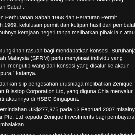
aan Sabah.
n Perhutanan Sabah 1968 dan Peraturan Permit
1969, kelulusan permit dan kutipan hasil dari pembala
nuhnya kerajaan negeri tanpa melibatkan pihak lain atau
emungkinan rasuah bagi mendapatkan konsesi. Suruhanj
h Malaysia (SPRM) perlu menyiasat individu yang
 ini mengutip wang dari konsesi yang disalur ke akaun
ura,” katanya.
edahkan slip pengesahan urusniaga melibatkan Zenique
an Blisstop Corporation Ltd, yang diguna Chia menyalur
rti akaunnya di HSBC Singapura.
, pemindahan US$277,975 pada 13 Februari 2007 misalny
Star Pte. Ltd kepada Zenique Investments bagi pembayara
embalakan.