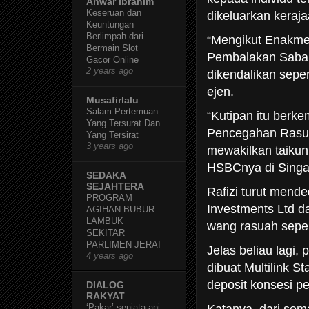
Anwar Ibrahim
Keseruan dan
dikeluarkan keraj
Keuntungan
Berlimpah dari
“Mengikut Enakme
Bermain Slot
Pembalakan Sabah 
Gacor Online
2 years ago
dikendalikan sepe
ejen.
Musafirlalu
Salam Pertemuan :
“Kutipan itu berk
Yang Tersurat Dan
Pencegahan Rasua
Yang Tersirat
3 years ago
mewakilkan taikun
HSBCnya di Singap
SEDAKA
SEJAHTERA
Rafizi turut mend
PROGRAM
Investments Ltd d
AGIHAN BUBUR
LAMBUK
wang rasuah sepe
SEKITAR
PARLIMEN JERAI
Jelas beliau lagi
4 years ago
dibuat Multilink 
deposit konsesi p
DIALOG
RAKYAT
‘Pakar’ senjata api