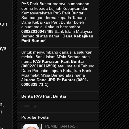
PAS Parit Buntar merayu sumbangan
derma kepada Lujnah Kebajikan dan
Kemasyarakatan PAS Parit Buntar .
Sumbangan derma kepada Tabung
Dana Kebajikan Parit Buntar boleh
kan
dibuat melalui akaun bernombor
08022010048488
Bank Islam Malaysia
Berhad di atas nama
' Dana Kebajikan
Parit Buntar'
aya
Untuk menyumbang dana sila salurkan
melalui Bank Islam M'sia Berhad atas
nama
PAS Kawasan Parit Buntar
(08022010016590)
atau melalui Tabung
Dana Perihatin Lajnah Kebajikan Bank
Muamalat M'sia Berhad atas nama
Jkuasa Dana JPR Pt Buntar
(0801-
0000839-71-1)
Berita PAS Parit Buntar
a,
Loading...
n
Popular Posts
PEMILIHAN PAS :